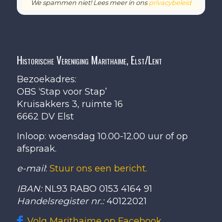
We spammen niet! Lees meer in ons
privacybeleid
Historische Vereniging Marithaime, Elst/Lent
Bezoekadres:
OBS ‘Stap voor Stap’
Kruisakkers 3, ruimte 16
6662 DV Elst
Inloop: woensdag 10.00-12.00 uur of op
afspraak.
e-mail
:
Stuur ons een bericht.
IBAN:
NL93 RABO 0153 4164 91
Handelsregister nr.:
40122021
Volg Marithaime op Facebook